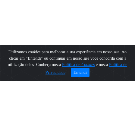
Utilizamos
cookies
para melhorar a sua experiência em nosso
site
. Ao
clicar em "Entendi" ou continuar em nosso
site
você concorda com a
utilização deles. Conheça nossa
Política de
Cookies
e nossa
Política de
Privacidade
.
Entendi