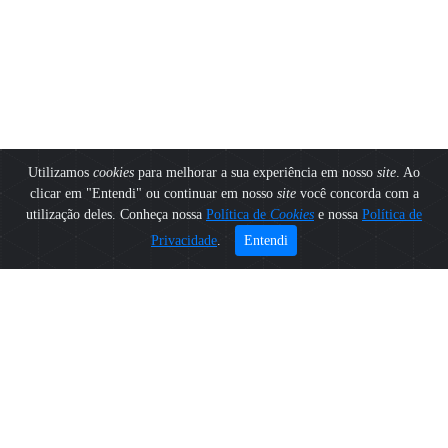
Utilizamos
cookies
para melhorar a sua experiência em nosso
site
. Ao
clicar em "Entendi" ou continuar em nosso
site
você concorda com a
utilização deles. Conheça nossa
Política de
Cookies
e nossa
Política de
Privacidade
.
Entendi