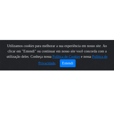
Utilizamos
cookies
para melhorar a sua experiência em nosso
site
. Ao
clicar em "Entendi" ou continuar em nosso
site
você concorda com a
utilização deles. Conheça nossa
Política de
Cookies
e nossa
Política de
Privacidade
.
Entendi