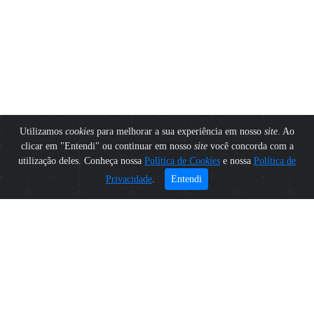
Utilizamos
cookies
para melhorar a sua experiência em nosso
site
. Ao
clicar em "Entendi" ou continuar em nosso
site
você concorda com a
utilização deles. Conheça nossa
Política de
Cookies
e nossa
Política de
Privacidade
.
Entendi