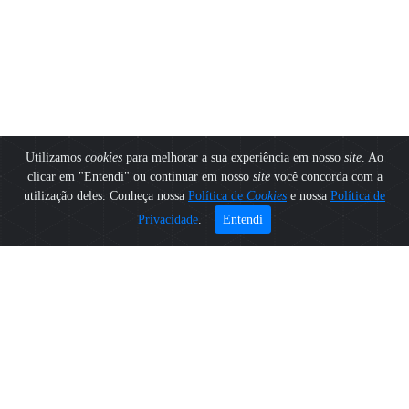
Utilizamos
cookies
para melhorar a sua experiência em nosso
site
. Ao
clicar em "Entendi" ou continuar em nosso
site
você concorda com a
utilização deles. Conheça nossa
Política de
Cookies
e nossa
Política de
Privacidade
.
Entendi