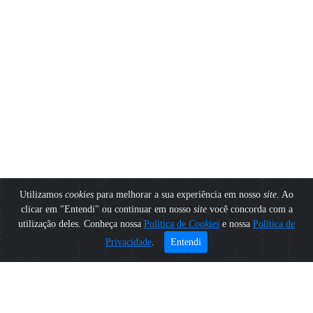
Utilizamos
cookies
para melhorar a sua experiência em nosso
site
. Ao
clicar em "Entendi" ou continuar em nosso
site
você concorda com a
utilização deles. Conheça nossa
Política de
Cookies
e nossa
Política de
Privacidade
.
Entendi