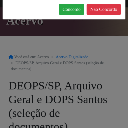
Concordo
Não Concordo
Acervo
Você está em: Acervo
Acervo Digitalizado
DEOPS/SP, Arquivo Geral e DOPS Santos (seleção de
documentos)
DEOPS/SP, Arquivo
Geral e DOPS Santos
(seleção de
documentos)