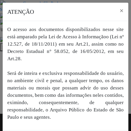
×
SP + Digital
ATENÇÃO
O acesso aos documentos disponibilizados nesse site
/governosp
está amparado pela Lei de Acesso à Informaçãoo (Lei nº
12.527, de 18/11/2011) em seu Art.21, assim como no
Decreto Estadual n° 58.052, de 16/05/2012, em seu
SP + Digital
Art.28.
Será de inteira e exclusiva responsabilidade do usuário,
no ambiente civil e penal, a qualquer tempo, os danos
materiais ou morais que possam advir do uso desses
documentos, bem como das informações neles contidos,
eximindo, consequentemente, de qualquer
/governosp
responsabilidade, o Arquivo Público do Estado de São
Paulo e seus agentes.
Entrar
Menu