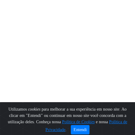
Utilizamos
cookies
para melhorar a sua experiência em nosso
site
. Ao
clicar em "Entendi" ou continuar em nosso
site
você concorda com a
utilização deles. Conheça nossa
Política de
Cookies
e nossa
Política de
Privacidade
.
Entendi