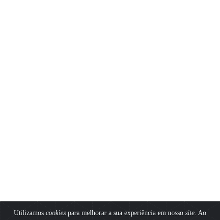
Utilizamos
cookies
para melhorar a sua experiência em nosso
site
. Ao